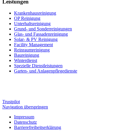
Leistungen
Krankenhaus­reinigung
OP Reinigung
Unterhalts­reinigung
Grund- und Sonderreinigungen
Glas- und Fassadenreinigung
Solar- & PV Reinigung
Facility Management
Reinraumreinigung
Baureinigung
Winterdienst
Spezielle Dienstleistungen
Garten- und Anlagenpflegedienste
Trustpilot
Navigation überspringen
Impressum
Datenschutz
Barrierefreiheitserklärung