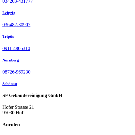
034203-431777
Leipzig
036482-30907
Triptis
0911-4805310
Nürnberg
08726-969230
Schönau
SF Gebäudereinigung GmbH
Hofer Strasse 21
95030 Hof
Anrufen