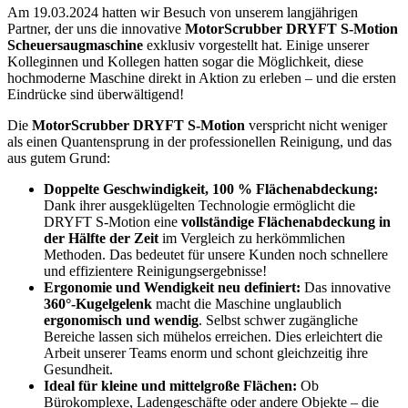
Am 19.03.2024 hatten wir Besuch von unserem langjährigen
Partner, der uns die innovative
MotorScrubber DRYFT S-Motion
Scheuersaugmaschine
exklusiv vorgestellt hat. Einige unserer
Kolleginnen und Kollegen hatten sogar die Möglichkeit, diese
hochmoderne Maschine direkt in Aktion zu erleben – und die ersten
Eindrücke sind überwältigend!
Die
MotorScrubber DRYFT S-Motion
verspricht nicht weniger
als einen Quantensprung in der professionellen Reinigung, und das
aus gutem Grund:
Doppelte Geschwindigkeit, 100 % Flächenabdeckung:
Dank ihrer ausgeklügelten Technologie ermöglicht die
DRYFT S-Motion eine
vollständige Flächenabdeckung in
der Hälfte der Zeit
im Vergleich zu herkömmlichen
Methoden. Das bedeutet für unsere Kunden noch schnellere
und effizientere Reinigungsergebnisse!
Ergonomie und Wendigkeit neu definiert:
Das innovative
360°-Kugelgelenk
macht die Maschine unglaublich
ergonomisch und wendig
. Selbst schwer zugängliche
Bereiche lassen sich mühelos erreichen. Dies erleichtert die
Arbeit unserer Teams enorm und schont gleichzeitig ihre
Gesundheit.
Ideal für kleine und mittelgroße Flächen:
Ob
Bürokomplexe, Ladengeschäfte oder andere Objekte – die