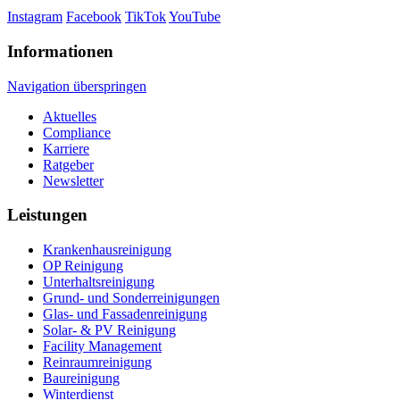
Instagram
Facebook
TikTok
YouTube
Informationen
Navigation überspringen
Aktuelles
Compliance
Karriere
Ratgeber
Newsletter
Leistungen
Krankenhaus­reinigung
OP Reinigung
Unterhalts­reinigung
Grund- und Sonderreinigungen
Glas- und Fassadenreinigung
Solar- & PV Reinigung
Facility Management
Reinraumreinigung
Baureinigung
Winterdienst