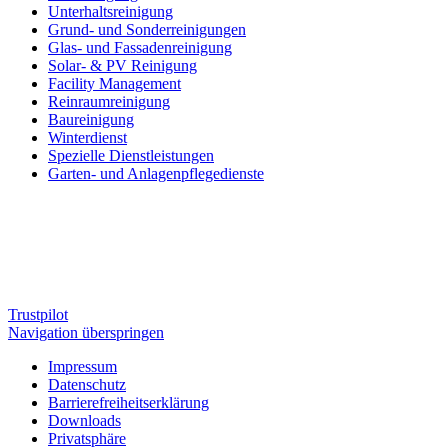
Unterhalts­reinigung
Grund- und Sonderreinigungen
Glas- und Fassadenreinigung
Solar- & PV Reinigung
Facility Management
Reinraumreinigung
Baureinigung
Winterdienst
Spezielle Dienstleistungen
Garten- und Anlagenpflegedienste
Trustpilot
Navigation überspringen
Impressum
Datenschutz
Barrierefreiheitserklärung
Downloads
Privatsphäre