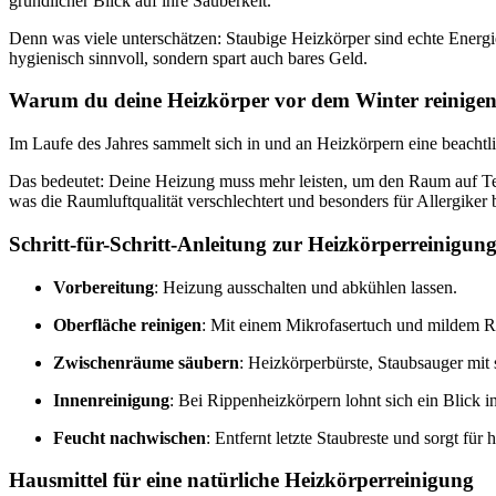
gründlicher Blick auf ihre Sauberkeit.
Denn was viele unterschätzen: Staubige Heizkörper sind echte Energie
hygienisch sinnvoll, sondern spart auch bares Geld.
Warum du deine Heizkörper vor dem Winter reinigen s
Im Laufe des Jahres sammelt sich in und an Heizkörpern eine beacht
Das bedeutet: Deine Heizung muss mehr leisten, um den Raum auf Tem
was die Raumluftqualität verschlechtert und besonders für Allergiker 
Schritt-für-Schritt-Anleitung zur Heizkörperreinigun
Vorbereitung
: Heizung ausschalten und abkühlen lassen.
Oberfläche reinigen
: Mit einem Mikrofasertuch und mildem R
Zwischenräume säubern
: Heizkörperbürste, Staubsauger mi
Innenreinigung
: Bei Rippenheizkörpern lohnt sich ein Blick ins
Feucht nachwischen
: Entfernt letzte Staubreste und sorgt für
Hausmittel für eine natürliche Heizkörperreinigung