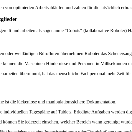
n von optimierten Arbeitsabläufen und zahlen für die tatsächlich erbrac
glieder
gereift und arbeiten als sogenannte "Cobots" (kollaborative Roboter)
fen oder weitläufigen Bürofluren übernehmen Roboter das Scheuersaug
rkennen die Maschinen Hindernisse und Personen in Millisekunden und
rbeiten übernimmt, hat das menschliche Fachpersonal mehr Zeit für sp
che ist die lückenlose und manipulationssichere Dokumentation.
e individuellen Tagespläne auf Tablets. Erledigte Aufgaben werden digita
önnen Sie jederzeit einsehen, welcher Bereich wann gereinigt wurde.
gt beispielsweise eine Intensivreinigung oder Teppichpflege vor, no