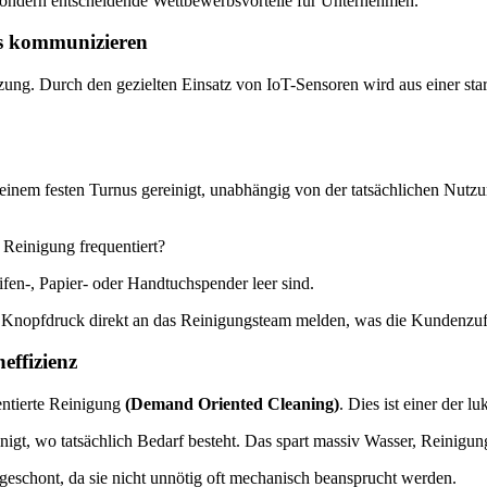
sondern entscheidende Wettbewerbsvorteile für Unternehmen.
s kommunizieren
zung. Durch den gezielten Einsatz von IoT-Sensoren wird aus einer sta
nem festen Turnus gereinigt, unabhängig von der tatsächlichen Nutzu
 Reinigung frequentiert?
en-, Papier- oder Handtuchspender leer sind.
Knopfdruck direkt an das Reinigungsteam melden, was die Kundenzufr
effizienz
entierte Reinigung
(Demand Oriented Cleaning)
. Dies ist einer der 
inigt, wo tatsächlich Bedarf besteht. Das spart massiv Wasser, Reinig
schont, da sie nicht unnötig oft mechanisch beansprucht werden.