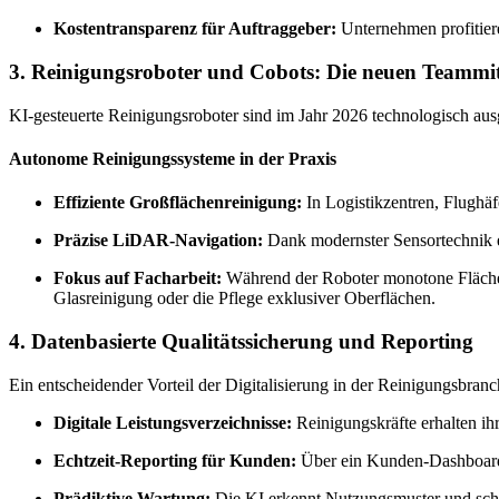
Kostentransparenz für Auftraggeber:
Unternehmen profitiere
3. Reinigungsroboter und Cobots: Die neuen Teammit
KI-gesteuerte Reinigungsroboter sind im Jahr 2026 technologisch aus
Autonome Reinigungssysteme in der Praxis
Effiziente Großflächenreinigung:
In Logistikzentren, Flughä
Präzise LiDAR-Navigation:
Dank modernster Sensortechnik e
Fokus auf Facharbeit:
Während der Roboter monotone Flächena
Glasreinigung oder die Pflege exklusiver Oberflächen.
4. Datenbasierte Qualitätssicherung und Reporting
Ein entscheidender Vorteil der Digitalisierung in der Reinigungsbran
Digitale Leistungsverzeichnisse:
Reinigungskräfte erhalten ihr
Echtzeit-Reporting für Kunden:
Über ein Kunden-Dashboard k
Prädiktive Wartung:
Die KI erkennt Nutzungsmuster und schlä