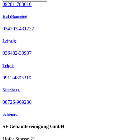
09281-783010
Hof
(Hauptsitz)
034203-431777
Leipzig
036482-30907
Triptis
0911-4805310
Nürnberg
08726-969230
Schönau
SF Gebäudereinigung GmbH
Hofer Strasse 21