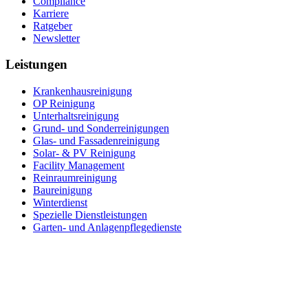
Compliance
Karriere
Ratgeber
Newsletter
Leistungen
Krankenhaus­reinigung
OP Reinigung
Unterhalts­reinigung
Grund- und Sonderreinigungen
Glas- und Fassadenreinigung
Solar- & PV Reinigung
Facility Management
Reinraumreinigung
Baureinigung
Winterdienst
Spezielle Dienstleistungen
Garten- und Anlagenpflegedienste