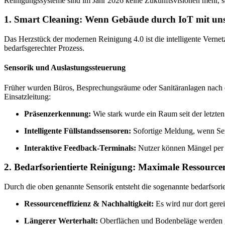
Reinigungssysteme sind im Jahr 2026 keine Zukunftsvisionen mehr, 
1. Smart Cleaning: Wenn Gebäude durch IoT mit un
Das Herzstück der modernen Reinigung 4.0 ist die intelligente Vernet
bedarfsgerechter Prozess.
Sensorik und Auslastungssteuerung
Früher wurden Büros, Besprechungsräume oder Sanitäranlagen nach ei
Einsatzleitung:
Präsenzerkennung:
Wie stark wurde ein Raum seit der letzten
Intelligente Füllstandssensoren:
Sofortige Meldung, wenn Seif
Interaktive Feedback-Terminals:
Nutzer können Mängel per 
2. Bedarfsorientierte Reinigung: Maximale Ressourcen
Durch die oben genannte Sensorik entsteht die sogenannte bedarfsori
Ressourceneffizienz & Nachhaltigkeit:
Es wird nur dort gere
Längerer Werterhalt:
Oberflächen und Bodenbeläge werden ge