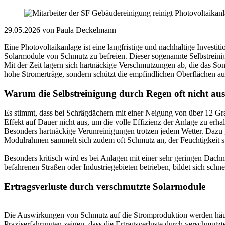
29.05.2026
von Paula Deckelmann
Eine Photovoltaikanlage ist eine langfristige und nachhaltige Invest
Solarmodule von Schmutz zu befreien. Dieser sogenannte Selbstreinig
Mit der Zeit lagern sich hartnäckige Verschmutzungen ab, die das Son
hohe Stromerträge, sondern schützt die empfindlichen Oberflächen a
Warum die Selbstreinigung durch Regen oft nicht aus
Es stimmt, dass bei Schrägdächern mit einer Neigung von über 12 Gra
Effekt auf Dauer nicht aus, um die volle Effizienz der Anlage zu erhal
Besonders hartnäckige Verunreinigungen trotzen jedem Wetter. Dazu g
Modulrahmen sammelt sich zudem oft Schmutz an, der Feuchtigkeit sp
Besonders kritisch wird es bei Anlagen mit einer sehr geringen Dach
befahrenen Straßen oder Industriegebieten betrieben, bildet sich sch
Ertragsverluste durch verschmutzte Solarmodule
Die Auswirkungen von Schmutz auf die Stromproduktion werden häufig
Praxiserfahrungen zeigen, dass die Ertragsverluste durch verschmutz