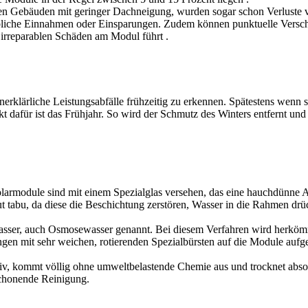
ichen Gebäuden mit geringer Dachneigung, wurden sogar schon Verluste
bliche Einnahmen oder Einsparungen. Zudem können punktuelle Versc
zu irreparablen Schäden am Modul führt
.
unerklärliche Leistungsabfälle frühzeitig zu erkennen. Spätestens wen
kt dafür ist das Frühjahr. So wird der Schmutz des Winters entfernt und
larmodule sind mit einem Spezialglas versehen, das eine hauchdünne An
ut tabu, da diese die Beschichtung zerstören, Wasser in die Rahmen d
Wasser, auch Osmosewasser genannt. Bei diesem Verfahren wird herkömm
ngen mit sehr weichen, rotierenden Spezialbürsten auf die Module auf
ktiv, kommt völlig ohne umweltbelastende Chemie aus und trocknet absol
schonende Reinigung.