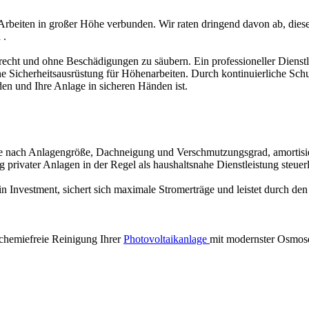
 Arbeiten in großer Höhe verbunden. Wir raten dringend davon ab, dies
h
.
recht und ohne Beschädigungen zu säubern. Ein professioneller Dienst
 Sicherheitsausrüstung für Höhenarbeiten. Durch kontinuierliche Schu
rden und Ihre Anlage in sicheren Händen ist.
 je nach Anlagengröße, Dachneigung und Verschmutzungsgrad, amortisie
 privater Anlagen in der Regel als haushaltsnahe Dienstleistung steu
ein Investment, sichert sich maximale Stromerträge und leistet durch de
chemiefreie Reinigung Ihrer
Photovoltaikanlage
mit modernster Osmos