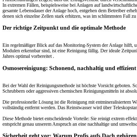
In extremen Fällen, beispielsweise bei Anlagen auf landwirtschaftl
gesamte Lebensdauer der Anlage hoch, entgehen dem Betreiber erhe
denen sich einzelne Zellen stark erhitzen, was im schlimmsten Fall 
Der richtige Zeitpunkt und die optimale Methode
Ein regelmäßiger Blick auf das Monitoring-System der Anlage hilft, 
Modulen erkennbar sind, ist eine Reinigung fällig. Der ideale Zeitpun
Jahres optimal vorbereitet
.
Osmosereinigung: Schonend, nachhaltig und effizient
Bei der Wahl der Reinigungsmethode ist höchste Vorsicht geboten. So
Schrubbern oder aggressiven chemischen Reinigungsmitteln ist absol
Die professionelle Lösung ist die Reinigung mit entmineralisiertem 
vollständig entfernt werden. Das Reinstwasser wird über Teleskopsta
Diese Methode bietet entscheidende Vorteile: Sie reinigt extrem effe
entspricht genau unserem Anspruch an eine nachhaltige und umwelt
Sicherheit geht vor: Warum Profis aufs Dach gehören