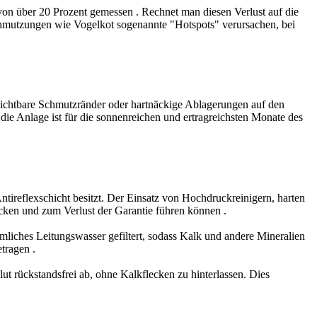
 von über 20 Prozent gemessen
. Rechnet man diesen Verlust auf die
hmutzungen wie Vogelkot sogenannte "Hotspots" verursachen, bei
n sichtbare Schmutzränder oder hartnäckige Ablagerungen auf den
 die Anlage ist für die sonnenreichen und ertragreichsten Monate des
tireflexschicht besitzt. Der Einsatz von Hochdruckreinigern, harten
rücken und zum Verlust der Garantie führen können
.
liches Leitungswasser gefiltert, sodass Kalk und andere Mineralien
getragen
.
ut rückstandsfrei ab, ohne Kalkflecken zu hinterlassen. Dies