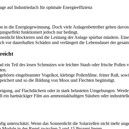
ition in die Energiegewinnung. Doch viele Anlagenbetreiber gehen davon
ungseffekt funktioniert jedoch nur bedingt.
nenlicht blockieren und die Leistung der Anlage spürbar mindern. Eine 
uch vor dauerhaften Schäden und verlängert die Lebensdauer der gesam
reicht
d ein Teil des losen Schmutzes wie leichter Staub oder frische Polle
ten.
ehören eingebrannter Vogelkot, klebrige Pollenfilme, feiner Ruß, sow
eichert und so die Bildung von Moos und Flechten begünstigt.
neigung, auf Flachdächern oder in stark belasteten Umgebungen. Werden
nell ein hartnäckiger Film aus ammoniakhaltigen Stäuben oder industri
 unterschätzt. Wenn das Sonnenlicht die Solarzellen nicht mehr ungehi
te Module in der Regel zwischen 5 und 15 Prozent liegen
.