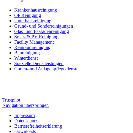
Krankenhaus­reinigung
OP Reinigung
Unterhalts­reinigung
Grund- und Sonderreinigungen
Glas- und Fassadenreinigung
Solar- & PV Reinigung
Facility Management
Reinraumreinigung
Baureinigung
Winterdienst
Spezielle Dienstleistungen
Garten- und Anlagenpflegedienste
Trustpilot
Navigation überspringen
Impressum
Datenschutz
Barrierefreiheitserklärung
Downloads